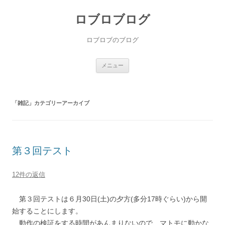
ロブロブログ
ロブロブのブログ
コ
メニュー
ン
テ
ン
ツ
へ
「
雑記
」カテゴリーアーカイブ
ス
キ
ッ
プ
第３回テスト
12件の返信
第３回テストは６月30日(土)の夕方(多分17時ぐらい)から開
始することにします。
動作の検証をする時間があんまりないので、マトモに動かな