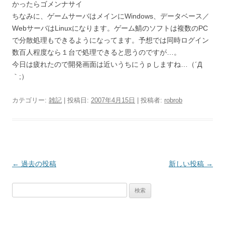
かったらゴメンナサイ
ちなみに、ゲームサーバはメインにWindows、データベース／
WebサーバはLinuxになります。ゲーム鯖のソフトは複数のPC
で分散処理もできるようになってます。予想では同時ログイン
数百人程度なら１台で処理できると思うのですが…。
今日は疲れたので開発画面は近いうちにうｐしますね…（´Д
｀;）
カテゴリー:
雑記
| 投稿日:
2007年4月15日
|
投稿者:
robrob
投
←
過去の投稿
新しい投稿
→
稿
検
ナ
索:
ビ
ゲ