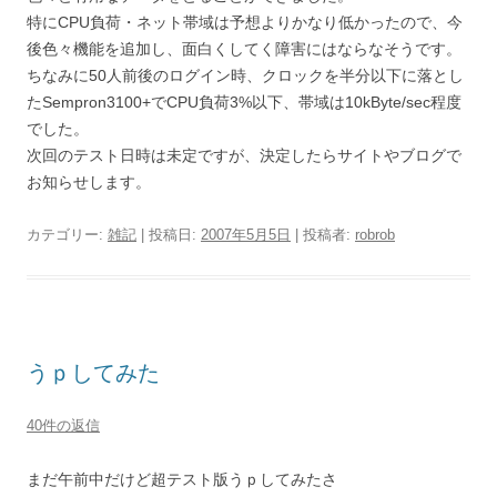
特にCPU負荷・ネット帯域は予想よりかなり低かったので、今
後色々機能を追加し、面白くしてく障害にはならなそうです。
ちなみに50人前後のログイン時、クロックを半分以下に落とし
たSempron3100+でCPU負荷3%以下、帯域は10kByte/sec程度
でした。
次回のテスト日時は未定ですが、決定したらサイトやブログで
お知らせします。
カテゴリー:
雑記
| 投稿日:
2007年5月5日
|
投稿者:
robrob
うｐしてみた
40件の返信
まだ午前中だけど超テスト版うｐしてみたさ