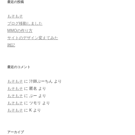
最近の投稿
ー
シ
もそもそ
ョ
ブログ移動しました
ン
MMOの作り方
サイトのデザイン変えてみた
雑記
最近のコメント
もそもそ
に
汁師ぷーちん
より
もそもそ
に
匿名
より
もそもそ
に
ぷー
より
もそもそ
に
ツモリ
より
もそもそ
に
K
より
アーカイブ