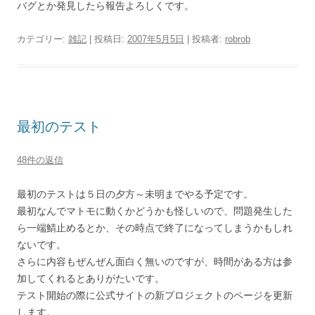
バグとか発見したら報告よろしくです。
カテゴリー:
雑記
| 投稿日:
2007年5月5日
|
投稿者:
robrob
最初のテスト
48件の返信
最初のテストは５日の夕方～未明までやる予定です。
最初なんでマトモに動くかどうかも怪しいので、問題発生した
ら一端鯖止めるとか、その時点で終了になってしまうかもしれ
ないです。
さらに内容もぜんぜん面白く無いのですが、時間がある方は参
加してくれるとありがたいです。
テスト開始の際に公式サイトの新プロジェクトのページを更新
します。