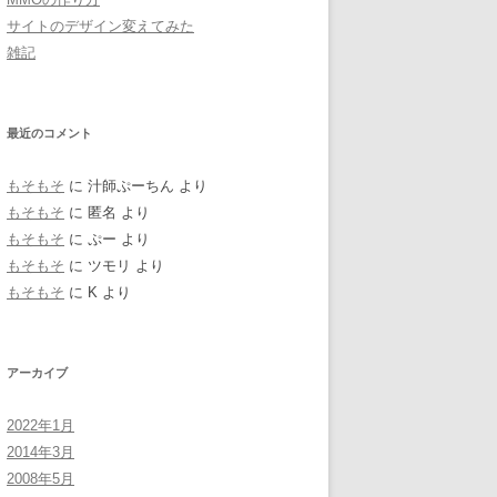
サイトのデザイン変えてみた
雑記
最近のコメント
もそもそ
に
汁師ぷーちん
より
もそもそ
に
匿名
より
もそもそ
に
ぷー
より
もそもそ
に
ツモリ
より
もそもそ
に
K
より
アーカイブ
2022年1月
2014年3月
2008年5月