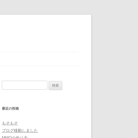
検
索:
最近の投稿
もそもそ
ブログ移動しました
MMOの作り方