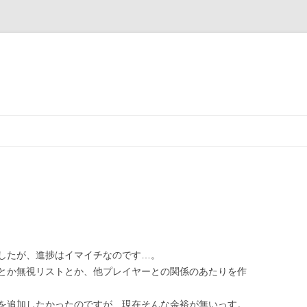
コ
ン
テ
ン
ツ
へ
ス
キ
ッ
プ
したが、進捗はイマイチなのです…。
とか無視リストとか、他プレイヤーとの関係のあたりを作
を追加したかったのですが、現在そんな余裕が無いっす。