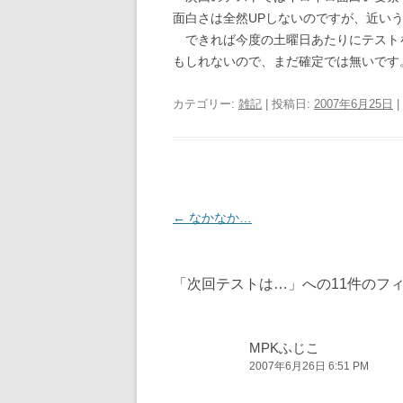
面白さは全然UPしないのですが、近い
できれば今度の土曜日あたりにテスト
もしれないので、まだ確定では無いです
カテゴリー:
雑記
| 投稿日:
2007年6月25日
|
投
←
なかなか…
稿
ナ
「
次回テストは…
」への11件のフ
ビ
ゲ
ー
MPKふじこ
2007年6月26日 6:51 PM
シ
ョ