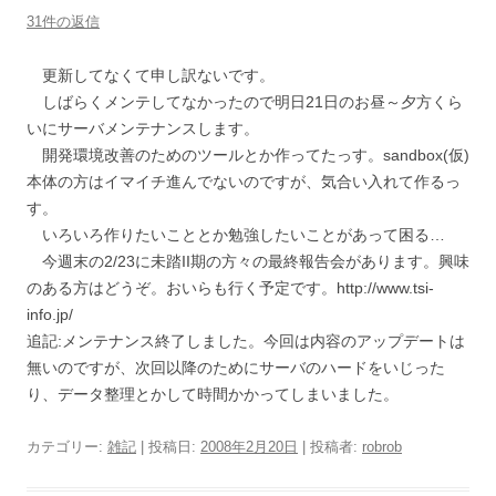
31件の返信
更新してなくて申し訳ないです。
しばらくメンテしてなかったので明日21日のお昼～夕方くら
いにサーバメンテナンスします。
開発環境改善のためのツールとか作ってたっす。sandbox(仮)
本体の方はイマイチ進んでないのですが、気合い入れて作るっ
す。
いろいろ作りたいこととか勉強したいことがあって困る…
今週末の2/23に未踏II期の方々の最終報告会があります。興味
のある方はどうぞ。おいらも行く予定です。http://www.tsi-
info.jp/
追記:メンテナンス終了しました。今回は内容のアップデートは
無いのですが、次回以降のためにサーバのハードをいじった
り、データ整理とかして時間かかってしまいました。
カテゴリー:
雑記
| 投稿日:
2008年2月20日
|
投稿者:
robrob