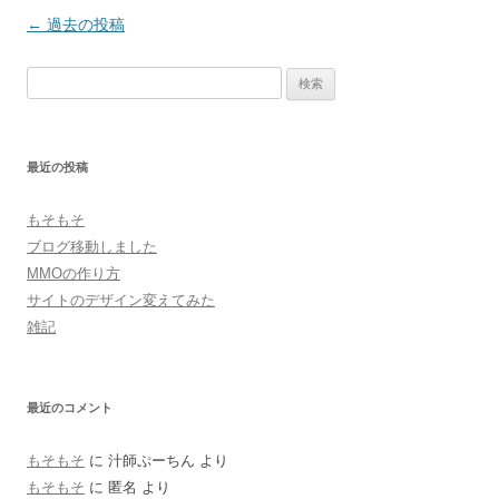
投
←
過去の投稿
稿
検
ナ
索:
ビ
ゲ
最近の投稿
ー
シ
もそもそ
ョ
ブログ移動しました
ン
MMOの作り方
サイトのデザイン変えてみた
雑記
最近のコメント
もそもそ
に
汁師ぷーちん
より
もそもそ
に
匿名
より