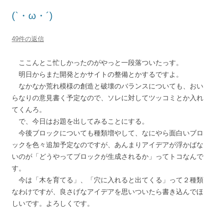
(`・ω・´)
49件の返信
ここんとこ忙しかったのがやっと一段落ついたっす。
明日からまた開発とかサイトの整備とかするですよ。
なかなか荒れ模様の創造と破壊のバランスについても、おい
らなりの意見書く予定なので、ソレに対してツッコミとか入れ
てくんろ。
で、今日はお題を出してみることにする。
今後ブロックについても種類増やして、なにやら面白いブロ
ックを色々追加予定なのですが、あんまりアイデアが浮かばな
いのが「どうやってブロックが生成されるか」ってトコなんで
す。
今は「木を育てる」、「穴に入れると出てくる」って２種類
なわけですが、良さげなアイデアを思いついたら書き込んでほ
しいです。よろしくです。