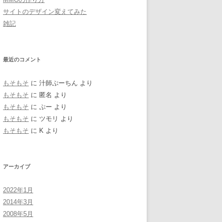
サイトのデザイン変えてみた
雑記
最近のコメント
もそもそ
に
汁師ぷーちん
より
もそもそ
に
匿名
より
もそもそ
に
ぷー
より
もそもそ
に
ツモリ
より
もそもそ
に
K
より
アーカイブ
2022年1月
2014年3月
2008年5月