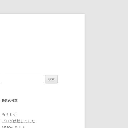
検
索:
最近の投稿
もそもそ
ブログ移動しました
MMOの作り方