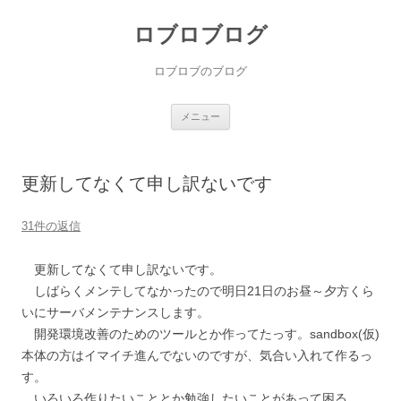
ロブロブログ
ロブロブのブログ
コ
メニュー
ン
テ
ン
ツ
へ
更新してなくて申し訳ないです
ス
キ
ッ
プ
31件の返信
更新してなくて申し訳ないです。
しばらくメンテしてなかったので明日21日のお昼～夕方くら
いにサーバメンテナンスします。
開発環境改善のためのツールとか作ってたっす。sandbox(仮)
本体の方はイマイチ進んでないのですが、気合い入れて作るっ
す。
いろいろ作りたいこととか勉強したいことがあって困る…