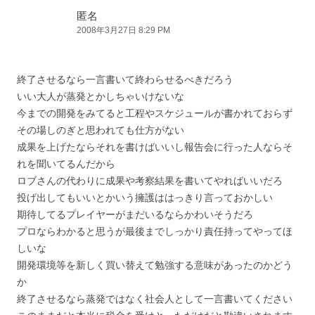
匿名
2008年3月27日 8:29 PM
終了させるなら一言書いて終わらせるべきだろう
いい大人が蒸発とかしちゃいけないな
今までの開発をみてると工程やスケジュールが書かれておらず
その場しのぎと思われても仕方がない
成果を上げたならそれを書けばいいし報告会に行った人ならそ
れを聞いてるんだから
ロブさんの代わりに成果や考察結果を書いてやればいいだろ
投げ出してもいいとかいう擁護ははっきり言っておかしい
期待してるプレイヤーがまだいるならかわいそうだろ
プロならわかると思うが最後までしっかり責任持ってやってほ
しいな
開発環境等を新しく買い替えて勉強する意味があったのかどう
か
終了させるなら蒸発ではなく社会人として一言書いてください