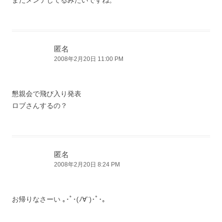
まだメンテしてるみたいですね。
匿名
2008年2月20日 11:00 PM
懇親会で飛び入り発表
ロブさんするの？
匿名
2008年2月20日 8:24 PM
お帰りなさーい ｡･ﾟ･(ﾉ∀`)･ﾟ･｡