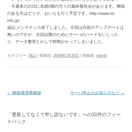
今週末の2/23に未踏II期の方々の最終報告会があります。興味
のある方はどうぞ。おいらも行く予定です。http://www.tsi-
info.jp/
追記:メンテナンス終了しました。今回は内容のアップデートは
無いのですが、次回以降のためにサーバのハードをいじった
り、データ整理とかして時間かかってしまいました。
カテゴリー:
雑記
| 投稿日:
2008年2月20日
|
投稿者:
robrob
投
←
開発環境再構築
サーバ停止のお知らせなど
→
稿
ナ
「
更新してなくて申し訳ないです
」への31件のフィー
ビ
ドバック
ゲ