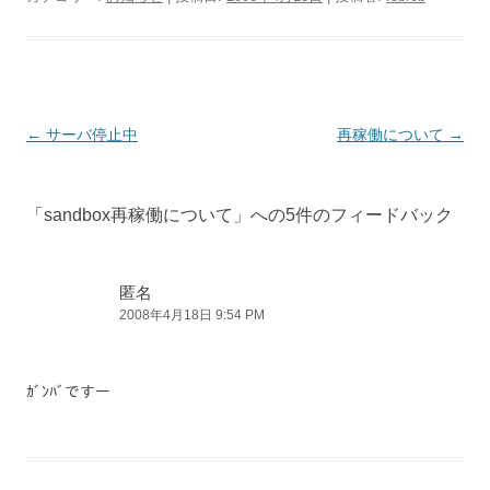
投
←
サーバ停止中
再稼働について
→
稿
ナ
「
sandbox再稼働について
」への5件のフィードバック
ビ
ゲ
ー
匿名
2008年4月18日 9:54 PM
シ
ョ
ン
ｶﾞﾝﾊﾞですー