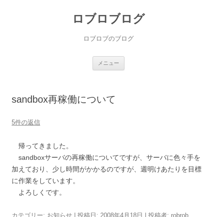
ロブロブログ
ロブロブのブログ
コ
メニュー
ン
テ
ン
ツ
へ
sandbox再稼働について
ス
キ
ッ
プ
5件の返信
帰ってきました。
sandboxサーバの再稼働についてですが、サーバに色々手を
加えており、少し時間がかかるのですが、週明けあたりを目標
に作業をしています。
よろしくです。
カテゴリー:
お知らせ
| 投稿日:
2008年4月18日
|
投稿者:
robrob